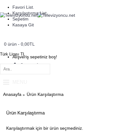
Favori List.
Karşılaştırma List.
Sepetim
Kasaya Git
0 ürün - 0,00TL
Türk Lirası
TL
Alışveriş sepetiniz boş!
Oturum Aç
Kayıt Ol
MENU
Anasayfa
Ürün Karşılaştırma
Ürün Karşılaştırma
Karşılaştırmak için bir ürün seçmediniz.